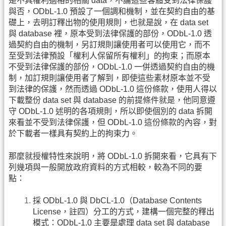
是不具權利適格的相關 data，不論這些客體受到法律保護
與否，ODbL-1.0 預設了一個調和機制，並在契約自由的基
礎上，去明訂釋出物的使用規則，也就是說，在 data set
與 database 裡，原本受到法律保護的部份，ODbL-1.0 透
過契約自由的機制，另訂規則讓使用者可以使用它，而不
至受到法律預設「權利人保留所有權利」的拘束；而原本
不受到法律保護的部份，ODbL-1.0 一併透過契約自由的機
制，加訂規則讓使用者了解到，即使這些素材原本並不受
到法律的保護，然而透過 ODbL-1.0 這份條款，使用人得以
下載整份 data set 與 database 的前提條件就是，他同意遵
守 ODbL-1.0 述明的各項規則，所以即使個別的 data 拆開
來看並不受到法律保護，但 ODbL-1.0 這份條款的內容，對
於下載者一樣具有契約上的拘束力。
那麼就授權特性來說明，將 ODbL-1.0 拆開來看，它具有下
列幾項與一般開放政府資料的方式相較，較為不同的要
點：
採 ODbL-1.0 與 DbCL-1.0（Database Contents
License，註四）分工的方式，建構一個完整的釋出
模式：ODbL-1.0 主要是處理 data set 與 database