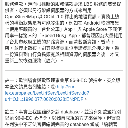
服務條款，進而根據新的服務條款要求 LBS 服務的商業提
供者，必須以另行架設伺服器的方式來利用
OpenStreetMap 以 ODbL-1.0 釋出的地理資訊，實務上這
樣的權衡狀態是有可能發生的，例如在 Android 軟體市集
上使用率頗高的「台北公車」App，與 Apple Store 下載使
用率一樣驚人的「Speed Bus」App，都曾經因為大量耗用
了台北市政府主機的網路資源，而遭截斷資訊、暫時下
架，並停止散布，嗣其與權責單位申請資訊介接之後，轉
一份資料到自行負擔頻寬與相關資源的伺服器之後，才又
重新上架恢復服務（註六）。
註一：歐洲議會與歐盟理事會第 96-9-EC 號指令，英文版
本全文請見右列連結：
http://eur-
lex.europa.eu/LexUriServ/LexUriServ.do?
uri=OJ:L:1996:077:0020:0028:EN:PDF
。
註二：事實上我國雖然針對 database，並沒有如歐盟特別
以第 96-9-EC 號指令，以獨自成規的方式來保護，但實際
在判決中不乏法官把編輯完善的 database 當成「編輯著