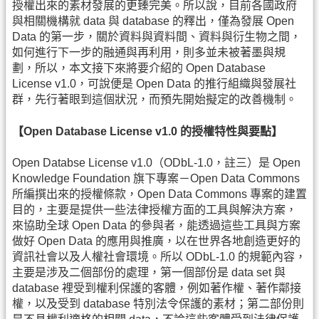
授權出來的素材發展的更臻完美。所以說，目前各國政府
與相關機構就 data 與 database 的釋出，僅為發展 Open
Data 的第一步，關於資料與資料間、資料與衍生物之間，
如何進行下一步的融通與再利用，則多並未被著墨與規
劃，所以，本文接下來將要介紹的 Open Database
License v1.0，可說便是 Open Data 的推行組織與發展社
群，先行著眼到這個狀況，而預先開始擬定的改善機制。
【Open Database License v1.0 的授權特性與要點】
Open Databse License v1.0（ODbL-1.0，註三）是 Open
Knowledge Foundation 旗下專案－Open Data Commons
所編撰出來的授權條款，Open Data Commons 專案的建置
目的，主要是提供一些法律授權方面的工具與解決方案，
來協助全球 Open Data 的參與者，能透過這些工具與方案
做好 Open Data 的應用與推廣，以在世界各地創造更好的
資訊社會以及人權社會環境。所以 ODbL-1.0 的規範內容，
主要是涉及二個部份的處理，第一個部份是 data set 與
database 裡受到權利保護的客體，例如著作權、著作鄰接
權，以及受到 database 特別法令保護的素材；第二部份則