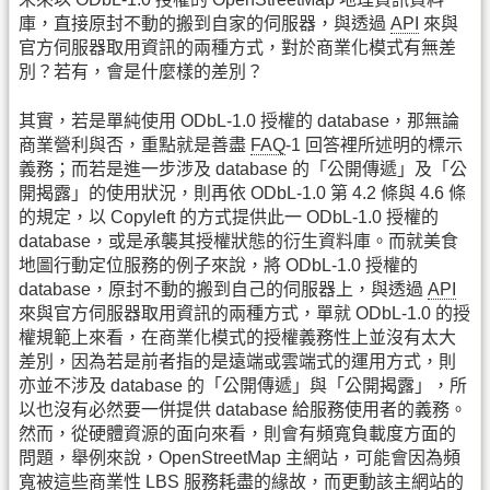
庫，直接原封不動的搬到自家的伺服器，與透過
API
來與
官方伺服器取用資訊的兩種方式，對於商業化模式有無差
別？若有，會是什麼樣的差別？
其實，若是單純使用 ODbL-1.0 授權的 database，那無論
商業營利與否，重點就是善盡
FAQ
-1 回答裡所述明的標示
義務；而若是進一步涉及 database 的「公開傳遞」及「公
開揭露」的使用狀況，則再依 ODbL-1.0 第 4.2 條與 4.6 條
的規定，以 Copyleft 的方式提供此一 ODbL-1.0 授權的
database，或是承襲其授權狀態的衍生資料庫。而就美食
地圖行動定位服務的例子來說，將 ODbL-1.0 授權的
database，原封不動的搬到自己的伺服器上，與透過
API
來與官方伺服器取用資訊的兩種方式，單就 ODbL-1.0 的授
權規範上來看，在商業化模式的授權義務性上並沒有太大
差別，因為若是前者指的是遠端或雲端式的運用方式，則
亦並不涉及 database 的「公開傳遞」與「公開揭露」，所
以也沒有必然要一併提供 database 給服務使用者的義務。
然而，從硬體資源的面向來看，則會有頻寬負載度方面的
問題，舉例來說，OpenStreetMap 主網站，可能會因為頻
寬被這些商業性 LBS 服務耗盡的緣故，而更動該主網站的