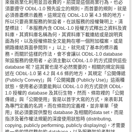
來做商業化利用並且收費的，前提是這個商業行為，也必
須要遵守 ODbL-1.0 預先設立的規則，而首要的規則，就是
必須善盡標示義務，這規定在 ODbL-1.0 第 4.3 條的地方，
所以只要商業服務的架設者，在該服務的授權聲明上，清
楚標註：「本服務內含 ODbL-1.0 授權方式釋出之資料及資
料庫，其資料庫名稱為何，其資料庫下載連結或是說明頁
面為何，以及授權條款全文能夠在哪一個附加檔案，或是
網路連結頁面參閱到。」以上，就完成了基本的標示義
務。而關於這樣的作法，會不會讓以 ODbL-1.0 database
架設服務的使用者，必須主動以 ODbL-1.0 的方式提供這些
database 呢？這其實也是不必然需要的。相關的規定與描
述在 ODbL-1.0 第 4.2 與 4.6 條的地方，其規定「公開傳遞
(Publicly Convey)」與「公開揭露 (Publicly Use)」這兩種
狀態，使用者必須要能夠以 ODbL-1.0 的方式提供 ODbL-
1.0 授權的 database 及其衍生物，然而、條款裡的「公開
傳遞」與「公開使用」皆是以首字大寫的方式，來表彰其
為專門定義的名詞，而在條款的定義裡，並非單單「使
用」就必須要提供整包 database 及相關的data set，而是
指涉及著作權法規範的深度使用狀態時 (distributing,
copying, publicly performing, publicly displaying)，才需要
進一步的提供整包的 database，以及服務架設者對該