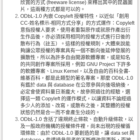
欣賞的方式 (freeware license) 來釋出其中的昆蟲圖
片，這兩種方式都是可以的。
ODbL-1.0 內嵌 Copyleft 授權特性，以近似「創用
CC-姓名標示-相同方式分享」的方式運作：Copyleft
意指授權人要求，使用者重製原作或就原作產出衍
生作品後，亦必須採用相同的授權方式進行日後的
散布行為（註五）。這樣的授權規則，大體來說能
夠讓公眾授權的專案具有一個不斷向後延伸發展的
擴散性，所以為許多自由開源軟體專案，或是知名
的共同創作專案所採用，例如 GNU Project 下許多
的軟體專案、Linux Kernel，以及自由的百科全書-
維基百科，都是此類型的著名專案。那麼 ODbL-1.0
有鑑於 data 與 database 在公眾參與向後吸納後，
必定會使資料量日漸龐大，故參照過往的經驗，選
擇這一類 Copyleft 的運作模式，以讓資料不論經過
多少人的添加、改寫，或散布之後，其整體的授權
狀態仍然是合一而不會產生分歧的。
ODbL-1.0 含括了違規終止條款、自動升級條款，以
及一般政府機構的授權條件裡，尚未出現的授權循
環條款：由於 ODbL-1.0 要創造的是，讓 data set 與
database，能透過參與者的不斷修改與更新，而被