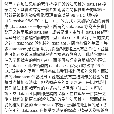
然而，在加法思維的著作權授權與減法思維的 data set 授
予之間，其實還存有一個介於兩者之間模糊地帶的客體。
那就是被歐洲議會與歐盟理事會以第 96-9-EC 號指令
（Directive 96/9/EC，註一）」的方式，來加以保護的資料
庫 (database)。一般來說，所謂的 database 亦為許多資料
整理之後呈現的 data set，或者是說，由許多 data set 經整
理與分類之後編輯而成的巨型 data set，那麼除了量的差異
之外，database 與純粹的 data set 之間也有質的差異，許
多 database 是在編排方式與編輯理絡上具有創作性，並且
也可能可以被其他電腦程式直接讀取與寫入，此時它便被
注入了編輯者的創作精神，而不再被認定為單純資料匯集
的 data set，此種類型的 database，就受到歐盟第 96-9-
EC 號指令的保護，而升格成為受到權利保護的客體。而這
樣的 database 保護機制，雖然並沒有直接列示於我國的智
慧財產權相關法律，但依照許多的司法判決，是比附援引
著作權法上編輯著作的方式來加以保護（註二）。所以
說，當 data set 因創作選編的過程，在質與量一併提升之
後，就可能從原本的減法思維改為加法思維，一躍而成為
受到權利保護的 database。不過，需要特別注意的是，即
使個別的 database 升格受到法令的保護，這是因為選編與