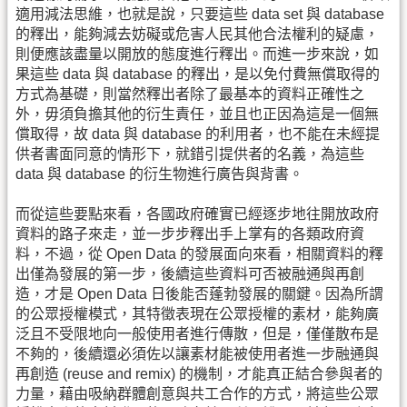
適用減法思維，也就是說，只要這些 data set 與 database
的釋出，能夠減去妨礙或危害人民其他合法權利的疑慮，
則便應該盡量以開放的態度進行釋出。而進一步來說，如
果這些 data 與 database 的釋出，是以免付費無償取得的
方式為基礎，則當然釋出者除了最基本的資料正確性之
外，毋須負擔其他的衍生責任，並且也正因為這是一個無
償取得，故 data 與 database 的利用者，也不能在未經提
供者書面同意的情形下，就錯引提供者的名義，為這些
data 與 database 的衍生物進行廣告與背書。
而從這些要點來看，各國政府確實已經逐步地往開放政府
資料的路子來走，並一步步釋出手上掌有的各類政府資
料，不過，從 Open Data 的發展面向來看，相關資料的釋
出僅為發展的第一步，後續這些資料可否被融通與再創
造，才是 Open Data 日後能否蓬勃發展的關鍵。因為所謂
的公眾授權模式，其特徵表現在公眾授權的素材，能夠廣
泛且不受限地向一般使用者進行傳散，但是，僅僅散布是
不夠的，後續還必須佐以讓素材能被使用者進一步融通與
再創造 (reuse and remix) 的機制，才能真正結合參與者的
力量，藉由吸納群體創意與共工合作的方式，將這些公眾