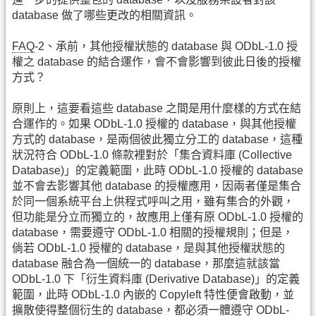
database 做了哪些更改的相關資訊。
FAQ
-2、承前，其他授權狀態的 database 與 ODbL-1.0 授
權之 database 的結合運作，會不會影響到彼此日後的授權
方式？
原則上，這要看這些 database 之間是用什麼樣的方式在結
合運作的。如果 ODbL-1.0 授權的 database，與其他授權
方式的 database，是兩個彼此獨立分工的 database，這種
狀況符合 ODbL-1.0 條款裡對於「集合資料庫 (Collective
Database)」的定義範圍，此時 ODbL-1.0 授權的 database
並不會去影響其他 database 的授權應用，因兩者僅是集合
於同一個系統平台上供程式呼叫之用，雖有集合的外觀，
但功能是分立而獨立的，故應用上僅有原 ODbL-1.0 授權的
database，需要遵守 ODbL-1.0 相關的授權規則；但是，
倘若 ODbL-1.0 授權的 database，是與其他授權狀態的
database 融合為一個統一的 database，那麼這就該當
ODbL-1.0 下「衍生資料庫 (Derivative Database)」的定義
範圍，此時 ODbL-1.0 內嵌的 Copyleft 特性便會啟動，並
擴散使得整個衍生的 database，都必須一體遵守 ODbL-