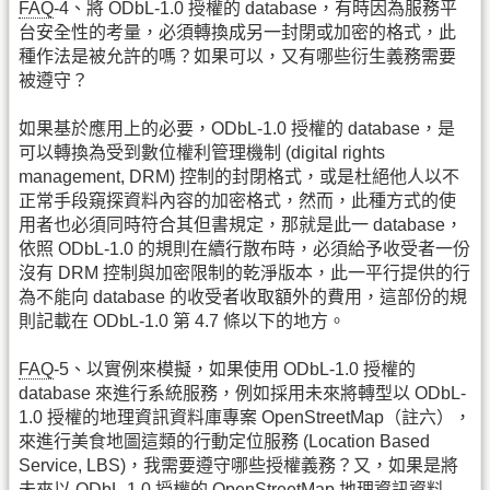
FAQ
-4、將 ODbL-1.0 授權的 database，有時因為服務平
台安全性的考量，必須轉換成另一封閉或加密的格式，此
種作法是被允許的嗎？如果可以，又有哪些衍生義務需要
被遵守？
如果基於應用上的必要，ODbL-1.0 授權的 database，是
可以轉換為受到數位權利管理機制 (digital rights
management, DRM) 控制的封閉格式，或是杜絕他人以不
正常手段窺探資料內容的加密格式，然而，此種方式的使
用者也必須同時符合其但書規定，那就是此一 database，
依照 ODbL-1.0 的規則在續行散布時，必須給予收受者一份
沒有 DRM 控制與加密限制的乾淨版本，此一平行提供的行
為不能向 database 的收受者收取額外的費用，這部份的規
則記載在 ODbL-1.0 第 4.7 條以下的地方。
FAQ
-5、以實例來模擬，如果使用 ODbL-1.0 授權的
database 來進行系統服務，例如採用未來將轉型以 ODbL-
1.0 授權的地理資訊資料庫專案 OpenStreetMap（註六），
來進行美食地圖這類的行動定位服務 (Location Based
Service, LBS)，我需要遵守哪些授權義務？又，如果是將
未來以 ODbL-1.0 授權的 OpenStreetMap 地理資訊資料