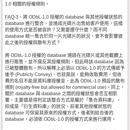
1.0 相關的授權規則。
FAQ
-3、將 ODbL-1.0 授權的 database 與其他授權狀態的
database 進行整合，並燒成光碟片出售給客戶使用，這樣
的使用方式是否被容許？又需要遵守什麼？而不同
database 統一集合於同一片光碟片的狀況，會不會影響彼
此之後的授權與散布方式？
將 ODbL-1.0 授權的 database 燒錄在光碟片或其他載體上
進行販售，並不違反其授權規則，但此時該 database 因為
已被整體散布，所以解釋上必須以 ODbL-1.0 的方式傳遞予
後手 (Publicly Convey)，也就是說，能夠收取費用，但收
費的名目不能是資料庫授權金，此為 ODbL-1.0 預設的散布
規則 (royalty-free but allowed for commercial use)。同上，
關於 database 與 database 之間的授權狀態會否互相影
響，主要還是得判定該整合方式是屬於「集合資料庫」，
抑或是「衍生資料庫」的狀況，前者其他授權狀態的
database 可保留其原來的授權方式，後者則結合後的
database，必須依 ODbL-1.0 的授權方式來進行運用。