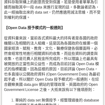
資料存取架構上的創意而受到保護，若是使用者單單為引
據而抽取其中一段 data 來進行呈現的話，多數論者認為，
此一經抽取出來的 data set，仍然應適用減法思維，而不受
到權利的保護。
【Open Data 授予模式的一般通則】
從資料量來說，當前各式資料最大的持有者是各國的政府
機關以及相關的法人組織，這是因為各國政府在維運一個
國家經濟、賦稅、教育、文化、醫療保健各個層面時，必
然會經常性地進行相關資料的收集，而這些資料的調查與
收集，也是花費人民稅金所完成的，所以理論上也最具有
被開放的正當性與公益性，而成為目前討論 Open Data 模
式的指標範圍。因為這樣的原因，目前評論 Open Data，
也多直接以公開政府資料 (Open Government Data) 為最初
起手處，所以關於 Open Data 授予模式的一般通則，在綜
合觀察美國 data.gov 網站的管理政策、英國政府的 Open
Government License 之後，大抵來說有以下幾項原則：
單純的 data set 無償授予，經整理過後的 database