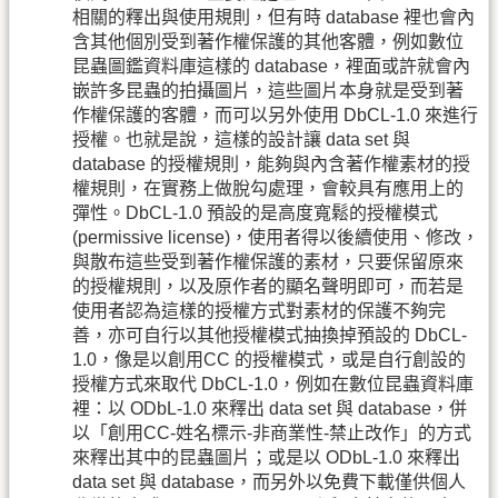
相關的釋出與使用規則，但有時 database 裡也會內
含其他個別受到著作權保護的其他客體，例如數位
昆蟲圖鑑資料庫這樣的 database，裡面或許就會內
嵌許多昆蟲的拍攝圖片，這些圖片本身就是受到著
作權保護的客體，而可以另外使用 DbCL-1.0 來進行
授權。也就是說，這樣的設計讓 data set 與
database 的授權規則，能夠與內含著作權素材的授
權規則，在實務上做脫勾處理，會較具有應用上的
彈性。DbCL-1.0 預設的是高度寬鬆的授權模式
(permissive license)，使用者得以後續使用、修改，
與散布這些受到著作權保護的素材，只要保留原來
的授權規則，以及原作者的顯名聲明即可，而若是
使用者認為這樣的授權方式對素材的保護不夠完
善，亦可自行以其他授權模式抽換掉預設的 DbCL-
1.0，像是以創用CC 的授權模式，或是自行創設的
授權方式來取代 DbCL-1.0，例如在數位昆蟲資料庫
裡：以 ODbL-1.0 來釋出 data set 與 database，併
以「創用CC-姓名標示-非商業性-禁止改作」的方式
來釋出其中的昆蟲圖片；或是以 ODbL-1.0 來釋出
data set 與 database，而另外以免費下載僅供個人