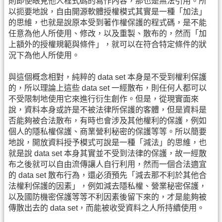
則即使眼見他人程式碼的寫作內容，那也是無法引用。所
以扼要地說，自由開源軟體授權模式其實是一種「加法」
的思維，也就是說原本受到著作權保護的程式碼，是不能
任意為他人所使用、修改，以及重製、散布的，然而「加
上額外的授權規範與條件」，就可以在符合特定條件的狀
況下為他人所使用。
與這個概念相對，純粹的 data set 本身是不受到權利保護
的，所以理論上這些 data set 一經散布，則任何人都可以
不受限制地使用它來進行衍生創作。但是，從現實面來
說，資料本身或許是不被法律所保護的客體，但是資料是
否能夠被合法散布，有時也會涉及其他權利的保護，例如
個人的隱私權保護、商業營利秘密的保護等等。所以簡要
地說，開放資料授予模式可說是一種「減法」的思維，也
就是說 data set 本身其實並不受到法律的保護，故一經散
布之後就可以自由流傳讓人自行利用，然而一個合法適宜
的 data set 散布行為，還必須預先「減去那不利於其他合
法權利保護的因素」，例如減去隱私權、營業秘密保護，
以及國防機密保護等等不利因素後留下來的，才是能夠被
傳散出去的 data set，而能被收受資料之人所持續使用。