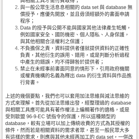
與相關工具才需付費取得；
與一般公眾生活息息相關的 data set 與 database 無
償授予，應優先開放，並且毋須經額外的書面申請
程序；
Data 的授予與公開不能與國家其他法律產生牴觸，
例如國家安全、國防機密、個人隱私、人身保護，
與其他相關合法權利之保護；
不負擔保之責，資料提供者僅就提供資料的正確性
負責，其他衍生的誤用、錯用，或是判斷分析過程
中產生的錯誤，均不得歸咎於提供者；
禁止在未經事前書面同意的情形下，引用政府機關
或權責機構的名義為釋出 data 的衍生資料與作品進
行背書。
上述的幾個要點，我們也可以套用加法思維與減法思維的
方式來理解。首先從加法思維出發，經整理過的 database
與相關工具應可能具有著作權法上編輯著作的適格，或是
受到歐盟 96-9-EC 號指令的保護，所以這種類型的
database，較有立場可以加上傳統收費的方式為其授權的
條件，然而若是相關資料的需求者眾，甚至一般民眾大多
有這樣的需求，則應與其他未經再加工的 data set，一併改