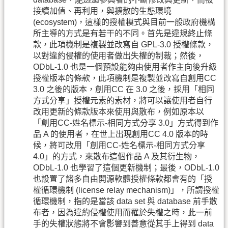
接續加值、再利用，與擴散的生態環境
(ecosystem)，這樣的授權模式與目前一般政府機構
所主導的方式是有若干的不同。首先是違規終止條
款，此項機制是複製並改寫自
GPL
-3.0 授權條款，
以對違約侵權的使用者做出失權的制裁；然後，
ODbL-1.0 也是一個預設能夠由使用者作主向後升級
授權版本的條款，此項機制是複製並改寫自創用CC
3.0 之後的版本，創用CC 在 3.0 之後，採用「相同
方式分享」授權元素的素材，將可以讓使用者自行
改用更新的條款版本來使用與散布，例如原本以
「創用CC-姓名標示-相同方式分享 3.0」方式得到作
品 A 的使用者，在世上出現創用CC 4.0 版本的時
候，將可改用「創用CC-姓名標示-相同方式分享
4.0」的方式，來散布這個作品 A 及其衍生物，
ODbL-1.0 也學習了這個更新機制；最後，ODbL-1.0
也設置了諸多自由開源軟體授權條款都會有的「授
權循環機制 (license relay mechanism)」，所謂授權
循環機制，指的是當該 data set 與 database 前手散
布者，因為違約侵權使用而罹於失權之時，此一前
手的失權狀態將不會影響到善意從其手上得到 data