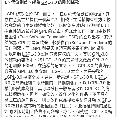
1、代位副首、成為
GPL
-3.0 的附加條款：
LGPL
條款之於
GPL
而言，一直處於代位副首的地位，其
存在意義在於提供一個與
GPL
相較，在授權拘束性方面較
為寬鬆的自由軟體授權條款，以避免多數使用者迴避使用
拘束性過於嚴苛的
GPL
函式庫，但無論如何、從自由軟體
基金會 (Free Software Foundation FSF) 的立場出發，其仍
然認為
GPL
才是達致普世軟體自由 (Software Freedom) 的
最佳利器，而
LGPL
則是因應現實所不得不做出的讓步，
是以新版
LGPL
-3.0 試圖貫徹這樣的理念，其以
GPL
-3.0
的條款內容為本、將
LGPL
-3.0 的其餘條文做為
GPL
-3.0
的附加修正條款，在這樣的配置之下、LGPL-3.0 的實際內
容等於
GPL
-3.0 本文加上
LGPL
-3.0 本文，才是完整的
LGPL
-3.0 授權全文。更進一步來說、GPL-3.0 與
LGPL
-
3.0 之間仍延續 2 版時期的「轉換關係」，以
LGPL
-3.0 授
權的函式庫為例，其可以被任一散布者改以
GPL
-3.0 的方
式接續散布，再者、如修改、改作之後的作品，不再具有
函式庫的運作性質，則此改作成品後續更是只能轉以
GPL
-
3.0 為其再散布時的授權條款（註三），此授權轉換的過程
如同 2 版時期，依舊不可逆轉，亦即、程式從
LGPL
-3.0 轉