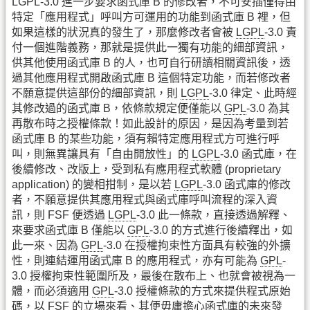
LGPL-3.0 進一步要求函式庫 B 的修改者，不可安插僅得由
特定「應用程式」呼叫方可運用的功能到函式庫 B 裡，但
如果這樣的狀況真的發生了，那麼修改者會被
LGPL
-3.0 責
付一個進階義務，那就是提供此一獨有功能的細部資訊，
供其他使用函式庫 B 的人，也可自行研讀相關資訊後，透
過其他應用程式開啟函式庫 B 這個特定功能，而若修改者
不願意提供這部份的細部資訊，則
LGPL
-3.0 律定、此時經
其修改過的函式庫 B，依條款規定便僅能以
GPL
-3.0 為其
再散布時之授權條款！如此設計的原因，是因為考量到若
函式庫 B 的某些功能，須有賴特定應用程式方可進行呼
叫，則無異讓具有「自由開放性」的
LGPL
-3.0 函式庫，在
後續修改、改版上，受到私有應用程式軟體 (proprietary
application) 的變相拑制，是以若
LGPL
-3.0 函式庫的修改
者，不願意提供其應用程式與函式庫呼叫流程的深入資
訊，則 FSF 便透過
LGPL
-3.0 此一條款，直接透過解釋、
來要求函式庫 B 僅能以
GPL
-3.0 的方式進行後續釋出，如
此一來、因為
GPL
-3.0 在授權拘束性方面具有較強的外擴
性，則連結運用函式庫 B 的應用程式，亦有可能為
GPL
-
3.0 授權拘束性範圍所及，最後在散布上、也就會被視為一
體，而必須適用
GPL
-3.0 授權條款的方式來提供程式原始
碼，以 FSF 的立場來看、其便毋庸擔心函式庫的未來發