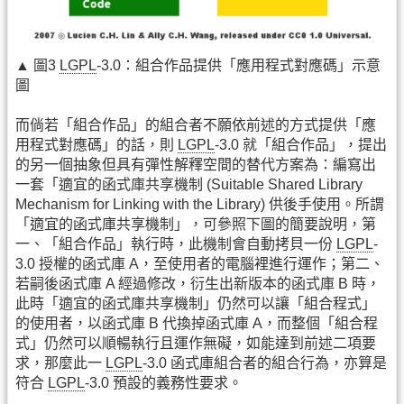
▲ 圖3
LGPL
-3.0：組合作品提供「應用程式對應碼」示意
圖
而倘若「組合作品」的組合者不願依前述的方式提供「應
用程式對應碼」的話，則
LGPL
-3.0 就「組合作品」，提出
的另一個抽象但具有彈性解釋空間的替代方案為：編寫出
一套「適宜的函式庫共享機制 (Suitable Shared Library
Mechanism for Linking with the Library) 供後手使用。所謂
「適宜的函式庫共享機制」，可參照下圖的簡要說明，第
一、「組合作品」執行時，此機制會自動拷貝一份
LGPL
-
3.0 授權的函式庫 A，至使用者的電腦裡進行運作；第二、
若嗣後函式庫 A 經過修改，衍生出新版本的函式庫 B 時，
此時「適宜的函式庫共享機制」仍然可以讓「組合程式」
的使用者，以函式庫 B 代換掉函式庫 A，而整個「組合程
式」仍然可以順暢執行且運作無礙，如能達到前述二項要
求，那麼此一
LGPL
-3.0 函式庫組合者的組合行為，亦算是
符合
LGPL
-3.0 預設的義務性要求。