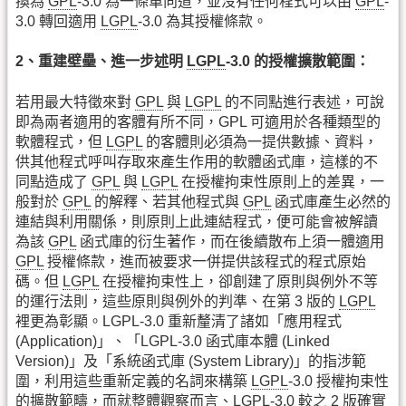
換為
GPL
-3.0 為一條單向道，並沒有任何程式可以由
GPL
-
3.0 轉回適用
LGPL
-3.0 為其授權條款。
2、重建壁壘、進一步述明
LGPL
-3.0 的授權擴散範圍：
若用最大特徵來對
GPL
與
LGPL
的不同點進行表述，可說
即為兩者適用的客體有所不同，GPL 可適用於各種類型的
軟體程式，但
LGPL
的客體則必須為一提供數據、資料，
供其他程式呼叫存取來產生作用的軟體函式庫，這樣的不
同點造成了
GPL
與
LGPL
在授權拘束性原則上的差異，一
般對於
GPL
的解釋、若其他程式與
GPL
函式庫產生必然的
連結與利用關係，則原則上此連結程式，便可能會被解讀
為該
GPL
函式庫的衍生著作，而在後續散布上須一體適用
GPL
授權條款，進而被要求一併提供該程式的程式原始
碼。但
LGPL
在授權拘束性上，卻創建了原則與例外不等
的運行法則，這些原則與例外的判準、在第 3 版的
LGPL
裡更為彰顯。LGPL-3.0 重新釐清了諸如「應用程式
(Application)」、「LGPL-3.0 函式庫本體 (Linked
Version)」及「系統函式庫 (System Library)」的指涉範
圍，利用這些重新定義的名詞來構築
LGPL
-3.0 授權拘束性
的擴散範疇，而就整體觀察而言、LGPL-3.0 較之 2 版確實