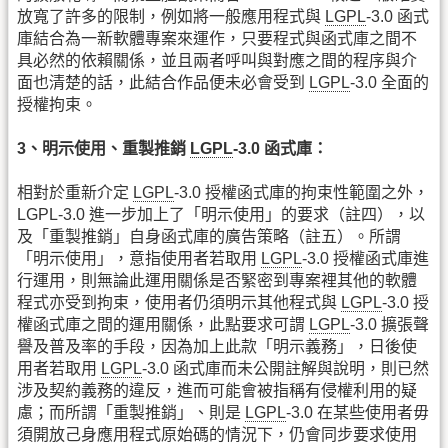
放寬了許多的限制，例如將一般應用程式與
LGPL
-3.0 函式
庫結合為一新軟體專案來運作，只要程式與函式庫之間不
具必然的依賴關係，並且兩者呼叫與對應之間的程序與介
面也清楚的話，此結合作品便未必會受到
LGPL
-3.0 全面的
授權拘束。
3、明示使用、重製推銷
LGPL
-3.0 函式庫：
相對於重新介定
LGPL
-3.0 授權函式庫的拘束性範圍之外，
LGPL-3.0 進一步加上了「明示使用」的要求（註四），以
及「重製推銷」自身函式庫的廣告策略（註五）。所謂
「明示使用」，意指使用者若取用
LGPL
-3.0 授權函式庫進
行運用，則無論此運用關係是否緊密到專案裡其他的軟體
程式亦受到拘束，使用者仍須明示其他程式與
LGPL
-3.0 授
權函式庫之間的運用關係，此點要求可謂
LGPL
-3.0 擴張聲
譽及普及率的手段，因為加上此款「明示義務」，日後使
用者若取用
LGPL
-3.0 函式庫而未公開註解與說明，則已然
涉及契約義務的違反，進而可能會被指稱有侵權利用的疑
慮；而所謂「重製推銷」、則是
LGPL
-3.0 在某些使用者毋
須開放己身應用程式原始碼的情況下，仍會同步要求使用