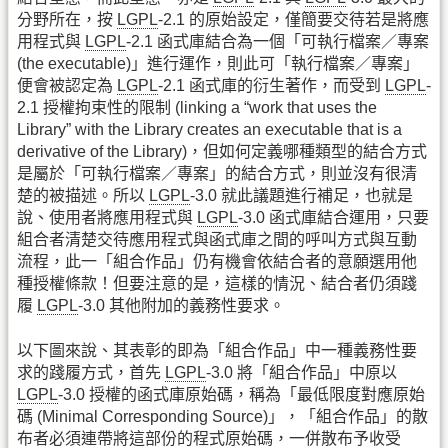
分野所在，按
LGPL
-2.1 的原始設定，僅簡要交待若是將應
用程式與
LGPL
-2.1 函式庫結合為一個「可執行檔案／專案
(the executable)」進行運作，則此可「執行檔案／專案」
便會被認定為
LGPL
-2.1 函式庫的衍生著作，而受到
LGPL
-
2.1 授權拘束性的限制 (linking a “work that uses the
Library” with the Library creates an executable that is a
derivative of the Library)，但如何定義哪種類型的結合方式
是屬於「可執行檔案／專案」的結合方式，則並沒有很清
楚的被描述。所以
LGPL
-3.0 就此議題進行補足，也就是
說、使用者將應用程式與
LGPL
-3.0 函式庫結合運用，只要
組合者清楚交待應用程式與函式庫之間的呼叫方式與互動
流程，此一「組合作品」仍有機會依結合者的意願選用他
種授權條款！但要注意的是，這樣的情況、結合者仍須踐
履
LGPL
-3.0 其他附加的義務性要求。
以下圖來說、其表彰的即為「組合作品」中一種義務性要
求的踐履方式，首先
LGPL
-3.0 將「組合作品」中原以
LGPL
-3.0 授權的函式庫原始碼，稱為「最低限度對應原始
碼 (Minimal Corresponding Source)」，「組合作品」的散
布者必須連帶將這部份的程式原始碼，一併散布予收受