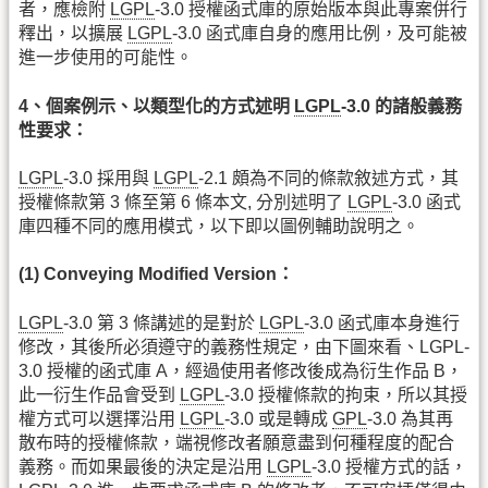
者，應檢附
LGPL
-3.0 授權函式庫的原始版本與此專案併行
釋出，以擴展
LGPL
-3.0 函式庫自身的應用比例，及可能被
進一步使用的可能性。
4、個案例示、以類型化的方式述明
LGPL
-3.0 的諸般義務
性要求：
LGPL
-3.0 採用與
LGPL
-2.1 頗為不同的條款敘述方式，其
授權條款第 3 條至第 6 條本文, 分別述明了
LGPL
-3.0 函式
庫四種不同的應用模式，以下即以圖例輔助說明之。
(1) Conveying Modified Version：
LGPL
-3.0 第 3 條講述的是對於
LGPL
-3.0 函式庫本身進行
修改，其後所必須遵守的義務性規定，由下圖來看、LGPL-
3.0 授權的函式庫 A，經過使用者修改後成為衍生作品 B，
此一衍生作品會受到
LGPL
-3.0 授權條款的拘束，所以其授
權方式可以選擇沿用
LGPL
-3.0 或是轉成
GPL
-3.0 為其再
散布時的授權條款，端視修改者願意盡到何種程度的配合
義務。而如果最後的決定是沿用
LGPL
-3.0 授權方式的話，