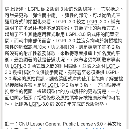
綜上所述、LGPL 從 2 版到 3 版的改版總評，一言以括之、
可說是更為「彈性而中庸」，彈性的部份、可以從函式庫
運用方式的類型化來看，LGPL-3.0 較之
LGPL
-2.0，補充
說明了許多過往描述不足的部份，其類型化的解釋方式，
增加了不少其他應用程式取用
LGPL
-3.0 函式庫的配置空
間，而就中庸部份而言，LGPL-3.0 並沒有拘執於將授權拘
束性的解釋範圍加大，與之相對的、則是擴增了許多 2 版
所沒有的附加性義務條款，來取得專案推廣上知名度的平
衡，最為顯著的就是普遍狀況下，散布者須彰明散布專案
與
LGPL
-3.0 函式庫之間的利用關係，並隨之添附
LGPL
-
3.0 授權條款全文供後手閱覽，有時甚至必須提供
LGPL
-
3.0 專案的原始資訊，讓後續函式庫的使用者能夠了解並據
以接觸原專案。是以
LGPL
從 2 版至 3 版、一方面就授權
拘束性的範圍，透過類型化的方式解釋的更為清楚，一方
面也同步拓深了授權條款及原始碼本身被推廣散布的可能
性，此即為
LGPL
-3.0 於 2007 年完成的改版趨勢。
註一：GNU Lesser General Public License v3.0，英文原