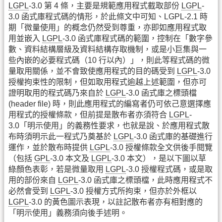
LGPL
-3.0 第 4 條，主要是規範應用程式截取部份
LGPL
-
3.0 函式庫程式碼的情形，於此條文中可知、LGPL-2.1 時
期「微量使用」的概念仍然受到尊重，亦即如應用程式取
用並嵌入
LGPL
-3.0 函式庫程式碼的範圍，控制在「數字參
數、資料結構層級及資料結構存取機制，或是小巨集與一
些內嵌的必要程式碼（10 行以內）」，則此等程式碼的微
量取用關係，並不會致使應用程式的目的碼受到
LGPL
-3.0
授權拘束性的限制，但如取用程式逾越上述範圍，但亦可
證明取用的程式碼乃來自於
LGPL
-3.0 函式庫之標頭檔
(header file) 時，則此應用程式的編寫者仍可依己意選擇應
用程式的授權條款，但前提是散布者亦須符合
LGPL
-
3.0「明示使用」的義務性要求，也就是說、於應用程式散
布時須明示此一程式乃奠基於
LGPL
-3.0 函式庫的基礎進行
運作，並於散布時提供
LGPL
-3.0 授權條款全文供後手閱覽
（包括
GPL
-3.0 本文及
LGPL
-3.0 本文），是以下圖以草
綠顏色表彰，若是微量取用
LGPL
-3.0 授權程式碼，或是取
用的部份來自
LGPL
-3.0 函式庫之標頭檔，此時應用程式不
必然會受到
LGPL
-3.0 授權方式所拘束，但亦於外框以
LGPL
-3.0 的黃色圖示表現，以註記散布者亦有相對應的
「明示使用」義務須向後手述明。