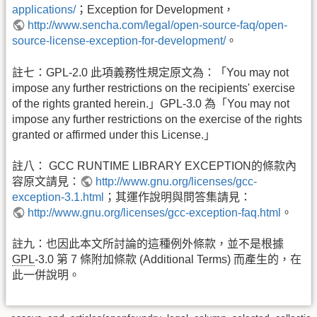
applications/
；Exception for Development，
http://www.sencha.com/legal/open-source-faq/open-
source-license-exception-for-development/
。
註七：GPL-2.0 此項義務性規定原文為：「You may not
impose any further restrictions on the recipients' exercise
of the rights granted herein.」GPL-3.0 為「You may not
impose any further restrictions on the exercise of the rights
granted or affirmed under this License.」
註八： GCC RUNTIME LIBRARY EXCEPTION的條款內
容原文請見：
http://www.gnu.org/licenses/gcc-
exception-3.1.html
；其運作說明與問答集請見：
http://www.gnu.org/licenses/gcc-exception-faq.html
。
註九：也因此本文所討論的這種例外條款，並不是根據
GPL
-3.0 第 7 條附加條款 (Additional Terms) 而產生的，在
此一併說明。