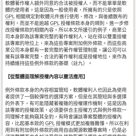
軟體著作權人額外同意的合法被授權人，而不能單單是軟
體的使用者。這是因為一般使用者，所擁有的只是依照
GPL
相關規定對軟體元件進行使用、修改，與後續散布的
權利，而並不能逾越
GPL
授權條款本身的規則，進一步修
改授權條款的相關內容。所以本文所援引的例子，商業公
司本身即為該專案完整的著作權利人，站在得以雙重授權
該專案的地位上，來為這些專案附加例外條款。而這些商
業公司本身都有一套完整的著作權管理制度，讓公司可以
擁有該專案完整、合法的著作權利或是授權地位，來作為
持續維持這些例外條款的基礎（註九）。
【從整體面理解授權內容以靈活應用】
例外條款本身的內容相當簡短，軟體權利人也因此為使用
者提供了一個較彈性的選擇方案，但是在其簡短與多選擇
的外表下，有可能隱藏著複雜的授權運作機制，這是因為
該專案的授權政策，必須要併合主授權方式與例外條款一
同理解才能夠窺其全豹，有時會讓該專案整體的授權內
容，比起基本款的
GPL
授權模式更加複雜難懂。所以在利
用到有附加例外條款的商用自由開源軟體專案時，仍是必