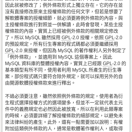
因此就被修改了；例外條款形式上獨立存在，它的存在並
沒有直接修改原來主授權條款的任何文字，但若是想要了
解軟體專案的授權細節，就必須要將例外條款的內容，與
主授權條款進行對照並一併解讀，此時會發現，某些主授
權條款的內容，實質上已經被例外條款的相關規定修改
了。所以 MySQL 雖然採用
GPL
-2.0 授權，依照
GPL
-2.0
的預設規定，所有衍生專案的程式碼都必須要繼續採用
GPL
-2.0 來授權，但因為 MySQL 的著作權利人另外制定了
「例外條款」，並適用到 MySQL 這個專案上，因此
MySQL 資料庫的整體授權內容，實質上已經跟
GPL
-2.0 的
基本類型有所不同，使用者利用 MySQL 所產生的衍生專
案，部份程式碼只要符合除外規定，就可以採用另外的自
由開源軟體授權條款來進行釋出。
不過必須要注意，雖然依照例外條款的規定，使用者為衍
生程式選擇授權方式的選項變多，但並不一定就代表主元
件中的義務規定也必然因此被放寬，所以在利用此類專案
的時候，必須要詳細了解授權條款的細部規定，以避免未
來法律糾紛的產生。此外，還有一點需要加以說明：有權
附加這類例外條款的人，通常是軟體著作權利人，或取得