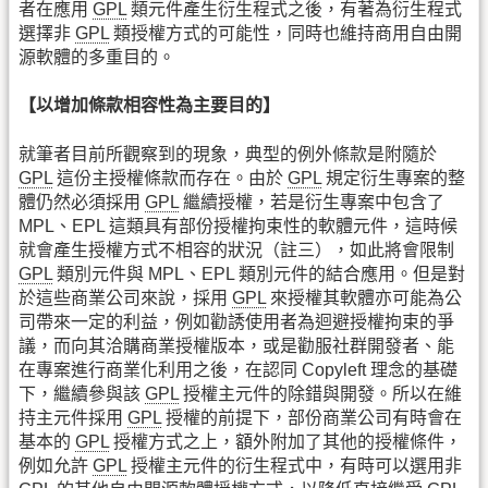
者在應用
GPL
類元件產生衍生程式之後，有著為衍生程式
選擇非
GPL
類授權方式的可能性，同時也維持商用自由開
源軟體的多重目的。
【以增加條款相容性為主要目的】
就筆者目前所觀察到的現象，典型的例外條款是附隨於
GPL
這份主授權條款而存在。由於
GPL
規定衍生專案的整
體仍然必須採用
GPL
繼續授權，若是衍生專案中包含了
MPL、EPL 這類具有部份授權拘束性的軟體元件，這時候
就會產生授權方式不相容的狀況（註三），如此將會限制
GPL
類別元件與 MPL、EPL 類別元件的結合應用。但是對
於這些商業公司來說，採用
GPL
來授權其軟體亦可能為公
司帶來一定的利益，例如勸誘使用者為迴避授權拘束的爭
議，而向其洽購商業授權版本，或是勸服社群開發者、能
在專案進行商業化利用之後，在認同 Copyleft 理念的基礎
下，繼續參與該
GPL
授權主元件的除錯與開發。所以在維
持主元件採用
GPL
授權的前提下，部份商業公司有時會在
基本的
GPL
授權方式之上，額外附加了其他的授權條件，
例如允許
GPL
授權主元件的衍生程式中，有時可以選用非