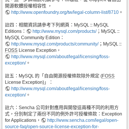
開源軟體授權相容性 ，
http://www.openfoundry.org/tw/legal-column-list/8710
。
註四：相關資訊請參考下列網頁：MySQL :: MySQL
Editions：
http://www.mysql.com/products/
；MySQL ::
MySQL Community Edition：
http://www.mysql.com/products/community/
；MySQL ::
FOSS
License Exception，
http://www.mysql.com/about/legal/licensing/foss-
exception/
。
註五：MySQL 的「自由開源授權條款除外規定 (
FOSS
License Exception)」：
http://www.mysql.com/about/legal/licensing/foss-
exception/
。
註六：Sencha 公司針對應用與開發這兩種不同的利用方
式，分別制定了兩份不同的例外許可授權條款：Exception
for Applications，
http://www.sencha.com/legal/open-
source-faq/open-source-license-exception-for-