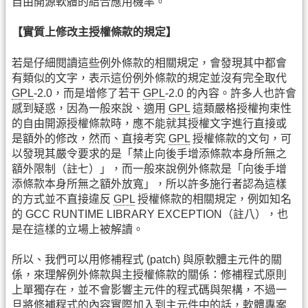
自由開源軟體的結合應用機率。
【實質上修改主授權條款的規定】
若是仔細閱讀這些例外條款的相關規定，會發現其中都會
有類似的文字，表示這份例外條款的規定並沒有完全取代
GPL
-2.0，而是增修了若干
GPL
-2.0 的內容。許多人也許會
感到疑惑，因為一般來說、適用
GPL
這類嚴格授權拘束性
的自由開源授權條款時，應不能就其授權文字進行直接或
是額外的修改，然而、直接考究
GPL
授權條款的文句，可
以發現其嚴令要求的是「禁止向後手增添條款本身所無之
額外限制（註七）」，而一般來說例外條款是「向後手增
添條款本身所無之額外放寬」，所以許多施行者認為這樣
的方式並不直接違反
GPL
授權條款的相關規定，例如知名
的 GCC RUNTIME LIBRARY EXCEPTION（註八），也
是在這樣的立場上被解讀。
所以、我們可以用修補程式 (patch) 與原軟體主元件的關
係，來理解例外條款與主授權條款的關係：修補程式原則
上單獨存在，並不會影響主元件的程式碼與架構，不過一
旦將修補程式的內容實際加入到主元件中的話，軟體專案