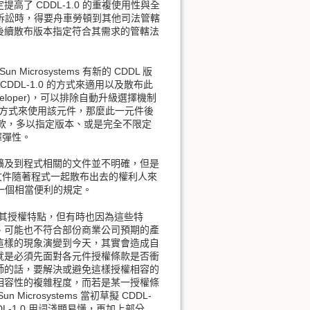
 CDDL-1.0 的重複使用性與全
動訴訟時，得要舟車勞頓到其他司法管轄
後續散布版本指定符合其需求的管轄法
crosystems 有新的 CDDL 版
DDL-1.0 的方式來適用以及散布此
eveloper)，可以排除自動升級選擇機制
」的方式來使用該元件，那麼此一元件後
條款，多以指定版本、或是完全不限定
擇彈性。
擴及到程式相關的文件並不明確，但是
關文件隨著程式一起散布出去的權利人來
是一個相當便利的規定。
款各有其授權特點，但有時也因為這些特
、可能也不符合部份商業公司預期的產
這樣的現象演變到今天，其實會造成自
就是必須先面對各元件授權條款是否衝
師的話，要解決或避免這樣授權相容的
相容性的複雜程度，而若是某一授權條
osystems 當初草擬 CDDL-
-1.0 用詞淺顯易懂，再加上部分