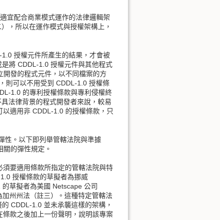
背景，其適宜配合商業模式運作的法律邏輯架
起草藍圖（註二），所以在運作模式與授權架構上，
DL-1.0 授權元件所產生的結果，才會被
將 CDDL-1.0 授權元件與其他程式
獨立開發的程式元件，以不同檔案的方
，則可以不用受到 CDDL-1.0 授權條
L-1.0 的專利授權條款與專利侵權終
，對於不具法律背景的程式開發者來說，較易
可以適用非 CDDL-1.0 的授權條款，只
更具有彈性。以下即列舉管轄法院與準據
 相關的彈性規定。
必須要適用條款所指定的管轄法院與特
.0 授權條款的草擬者為挪威
的草擬者為美國 Netscape 公司
院，準據法亦為加州州法（註三）。這種特定管轄法
 CDDL-1.0 並未承襲這樣的架構，
在條款之後加上一份聲明，說明該專案