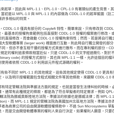
員來起草，因此與 MPL-1.1、EPL-1.0、CPL-1.0 有著類似的產生
ems 當初是以 MPL-1.0 與 MPL-1.1 的內容做為 CDDL-1.0 的
.1 有著許多相似的特質。
，CDDL-1.0 僅具有部分的 Copyleft 特性，簡單來說、只有修改到 CD
說、最基本的授權拘束範例包括直接對 CDDL-1.0 授權的檔案進行修改，或是
的直接修改，而會啟動 CDDL-1.0 授權拘束特性；然而、若是將自行
個大型軟體專案 (larger work) 裡面進行互動，則此時自行獨立開發的部分
.0 不同，但亦不會互相干擾的授權方式來進行散布。而在專利權的部分，CDD
第 2 項所規定的權利追索條款相當近似，只是 CDDL-1.0 的文字經過簡化
ary code) 的授權方式部份，其也與 MPL-1.1 一樣，允許這個目的檔
用者依照 CDDL-1.0 利用該元件程式源碼的權利。
還有些不同於 MPL-1.1 的其他規定，這些其他規定使得 CDDL-1.0 
以及明示授權範圍包含程式相關文件等其他條款，來觀察 CDDL-1.0
都有特定管轄法院與準據法方面的規定，也就是當發生法律糾紛的時候，
。通常有此種規定的條款，都是為了符合草擬者的特定需求，例如 QPL-1
.0 規定管轄法院為挪威奧斯陸地方法院，準據法的依據也是挪威法律；而 MPL-1.1 
ns Corporation)，而 MPL-1.1 規定的管轄法院為美國加州北區地方法
業公司的自由開源軟體授權條款中，不過 Sun Microsystems 草擬的
法，而是交由開發軟體專案的權利人來自行決定，如果權利人願意，只要