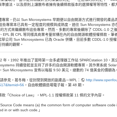
管轄法院與準據法，以及原則上讓散布者擁有後續條款版本的選擇權等等特性，
體專案，仍以 Sun Microsystems 早期便以自由開源方式進行開發的產品為
註五），這些專案本已具有一定程度的規模與成熟度，過往 Sun Microsyst
L-1.0 的方式來繼續散布這些專案，然而、多數的專案後續除了 CDDL-1.0 
EPL 與 CPL 等同樣具商業考量架構在內的自由開源軟體授權條款，筆者相
un Microsystems 已為 Oracle 併購，目前多數 CDDL-1.0 
行持續的觀察。
982 年，1992 年推出了當時第一台多處理器工作站 SPARCstation 10，其公司名稱
Microsystems 持續發起並支持了許多的自由開源軟體專案，其作業系統 Sol
20 日，Sun Microsystems 宣佈以每股 9.50 美元，總數約 74 億美金的價額
紹請參見，葛冬梅，從封閉到開放的副產品－MPL：
http://www.openfo
517&Itemid=56
，自由軟體鑄造場電子報，第 48 期。
「Choice of Law」，MPL-1.1 授權條款第 11 條的文字內容。
 Code means (a) the common form of computer software code in 
ed in or with such code.」