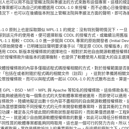
人也可以用不指定管轄法院與準據法的方式來散布這個專案。這樣的規定提高了
專案都可以為自己的軟體選用 CDDL-1.0 來授權，而不必擔心日後發
情況下，也可以在後續版本附加上管轄法院與準據法方面的聲明，即可為
0 原則上也是採取類似 MPL-1.1 的規定：沒有特別聲明情況下，一旦 Sun Mi
方式得到該元件的使用者，便可選擇新版 CDDL 的授權方式，或繼續沿用舊版 C
1 相較，CDDL-1.0 進一步賦與 CDDL 專案的原始開發者 (Initial D
件的原始開發者，已明確加註聲明要求後手以「限定原 CDDL 授權版本
用 CDDL 新版本授權條款的選擇地位。相對於其他自由開源軟體授權
.0 對於授權條款升級版本的選擇機制，也提供了軟體使用人相當大的自主選
軟體授權條款的內容多僅描述程式碼授權相關的方式，對於授權範圍是否
客體及於「包括在或者附隨於程式碼的相關文件（註四）」，這對於準備將相
眾授權條款，而可以與程式碼一起以 CDDL-1.0 的方式散布出去，算
PL、BSD、MIT、MPL 與 Apache 等知名的授權條款，這些條
都能夠被適用在每一個集合式的大型軟體專案裡被運用，而即使可以適用
有條款外，陸續地擬定出數十份內容不盡相同的自由開源軟體授權條款，
因為當想要擷取不同授權方式的元件來開發軟體專案時，首當其衝的工作
的功課，確定各元件彼此間的條款狀態是相容的，而如果僅透過單一工程
法之一，就是減少自由開源軟體授權條款的數量，如此可以降低分析條款
質的軟體專案都能夠同時取用，這也是一個可行的努力方向。所以 Sun Micr
案重複取用，當作是條款設計上的重要原則之一，在這樣的原則之下，CDDL