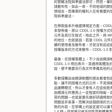
的管轄法院與準據法即可，然而，權利
球散布性，如此一來、不同地域的開發
領域去，而專案的權利人在有需要的
院與準據法。
在條款版本升級選擇規定方面，CDDL-1.
本發佈後，原以 CDDL-1.0 授權
元件及其衍生程式。除此之外、與 MPL-1.
的地位，也就是說、若是 CDDL 元
續的使用者及散布者，才就沒有前述適
授權版本的方式來散布，CDDL-1
最後、在授權客體上，不少自由開源
CDDL-1.0 明白表示，其適用
說，便不需要另行為文件準備其他的公
多數接觸自由開源軟體的朋友都會知道 G
點，讓不同授權方式的元件，不見得
品運轉模式，所以才會有人在這些既
由開源元件應用上一定程度的阻礙，
突的問題－也就是要先做好研讀條款
問題並非易事。而解決這個困境的方
款的內容，在架構上的設定是可以讓不同性
1.0 時，就是將可被不同性質軟體專