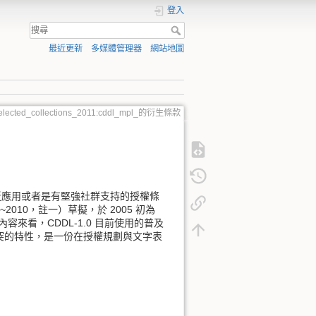
登入
最近更新
多媒體管理器
網站地圖
_selected_collections_2011:cddl_mpl_的衍生條款
屬於被廣泛應用或者是有堅強社群支持的授權條
82~2010，註一）草擬，於 2005 初為
。而就條款內容來看，CDDL-1.0 目前使用的普及
突的特性，是一份在授權規劃與文字表