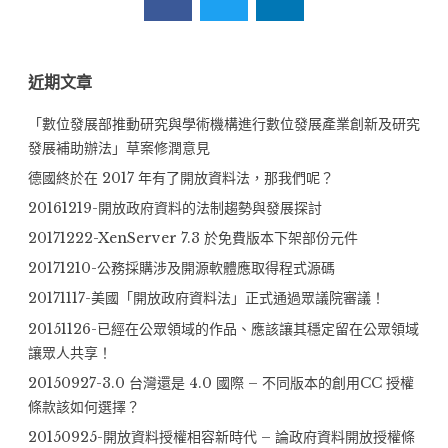
游
源
頭
近期文章
進
「數位發展部推動研究與學術機構進行數位發展產業創新及研究
行
發展補助辦法」草案修潤意見
更
德國終於在 2017 年有了開放資料法，那我們呢？
新：
20161219-開放政府資料的法制趨勢與發展探討
入
20171222-XenServer 7.3 於免費版本下架部份元件
門
20171210-公務採購涉及開源軟體應取得程式源碼
篇)”
20171117-美國「開放政府資料法」正式通過眾議院審議！
20151126-已經在公眾領域的作品、應該讓其穩定留在公眾領域
讓眾人共享！
20150927-3.0 台灣還是 4.0 國際 – 不同版本的創用CC 授權
條款該如何選擇？
20150925-開放資料授權相容新時代 – 論政府資料開放授權條