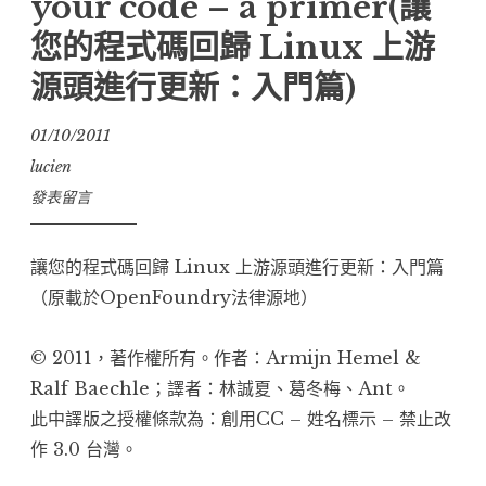
your code – a primer(讓
文
您的程式碼回歸 Linux 上游
翻
源頭進行更新：入門篇)
譯”
01/10/2011
lucien
發表留言
讓您的程式碼回歸 Linux 上游源頭進行更新：入門篇
（原載於
OpenFoundry法律源地
）
© 2011，著作權所有。作者：Armijn Hemel &
Ralf Baechle；譯者：
林誠夏
、
葛冬梅
、
Ant
。
此中譯版之授權條款為：
創用CC – 姓名標示 – 禁止改
作 3.0 台灣
。