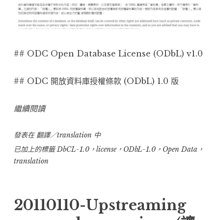
## ODC Open Database License (ODbL) v1.0
## ODC 開放資料庫授權條款 (ODbL) 1.0 版
“20121120-
繼續閱讀
ODbL-
發表在
翻譯／translation
1.0
中
非
已加上的標籤
DbCL-1.0
，
license
，
ODbL-1.0
，
Open Data
，
translation
官
方
正
20110110-Upstreaming
體
中