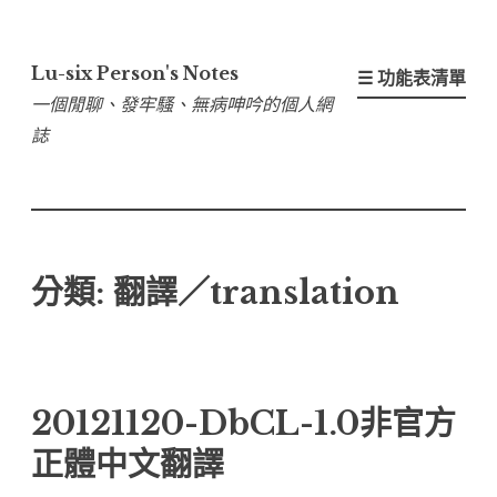
跳
至
Lu-six Person's Notes
☰ 功能表清單
內
一個閒聊、發牢騷、無病呻吟的個人網
容
誌
區
分類:
翻譯／translation
20121120-DbCL-1.0非官方
正體中文翻譯