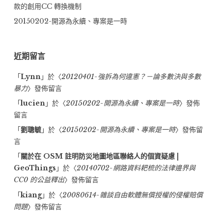
款的創用CC 轉換機制
20150202-開源為永續、專案是一時
近期留言
「
Lynn
」於〈
20120401-強拆為何違憲？－論多數決與多數
暴力
〉發佈留言
「
lucien
」於〈
20150202-開源為永續、專案是一時
〉發佈
留言
「
劉聰毓
」於〈
20150202-開源為永續、專案是一時
〉發佈留
言
「
關於在 OSM 註明防災地圖地區聯絡人的個資疑慮 |
GeoThings
」於〈
20140702-網路資料耙梳的法律邊界與
CC0 的公益釋出
〉發佈留言
「
kiang
」於〈
20080614-雜談自由軟體無償授權的侵權賠償
問題
〉發佈留言