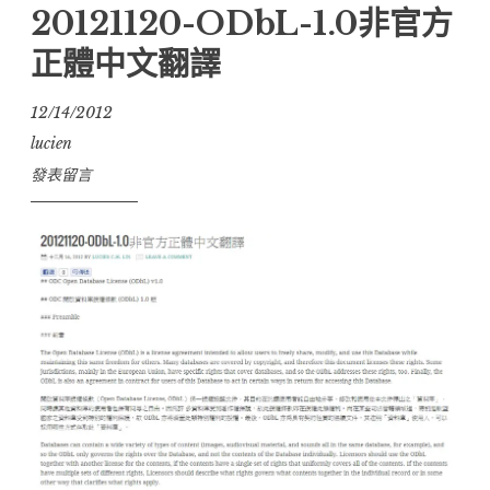
20121120-ODbL-1.0非官方
體
中
正體中文翻譯
文
12/14/2012
翻
譯”
lucien
發表留言