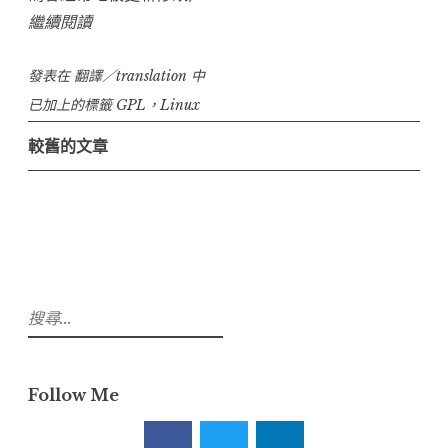
“20110110-
繼續閱讀
Upstreaming
發表在
翻譯／translation
your
中
code
已加上的標籤
GPL
，
Linux
–
文
較舊的文章
a
章
primer(讓
導
您
覽
的
程
式
搜
碼
尋
回
關
鍵
歸
Follow Me
字:
Linux
上