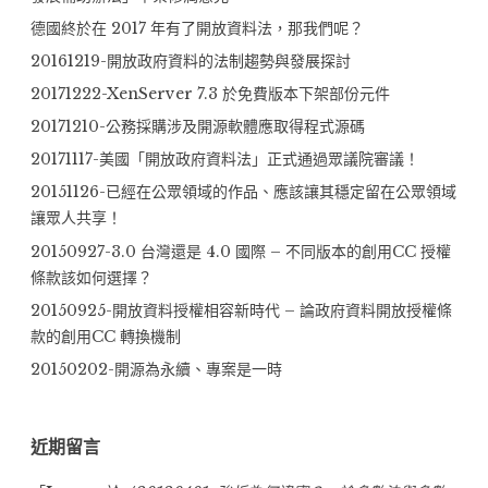
眾
德國終於在 2017 年有了開放資料法，那我們呢？
募
20161219-開放政府資料的法制趨勢與發展探討
資！”
20171222-XenServer 7.3 於免費版本下架部份元件
20171210-公務採購涉及開源軟體應取得程式源碼
20171117-美國「開放政府資料法」正式通過眾議院審議！
20151126-已經在公眾領域的作品、應該讓其穩定留在公眾領域
讓眾人共享！
20150927-3.0 台灣還是 4.0 國際 – 不同版本的創用CC 授權
條款該如何選擇？
20150925-開放資料授權相容新時代 – 論政府資料開放授權條
款的創用CC 轉換機制
20150202-開源為永續、專案是一時
近期留言