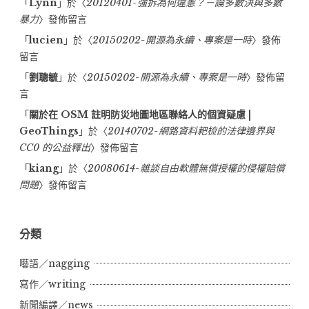
「
Lynn
」於〈
20120401-強拆為何違憲？－論多數決與多數
暴力
〉發佈留言
「
lucien
」於〈
20150202-開源為永續、專案是一時
〉發佈
留言
「
劉聰毓
」於〈
20150202-開源為永續、專案是一時
〉發佈留
言
「
關於在 OSM 註明防災地圖地區聯絡人的個資疑慮 |
GeoThings
」於〈
20140702-網路資料耙梳的法律邊界與
CC0 的公益釋出
〉發佈留言
「
kiang
」於〈
20080614-雜談自由軟體無償授權的侵權賠償
問題
〉發佈留言
分類
囈語／nagging
寫作／writing
新聞編譯／news