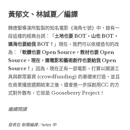
黃郁文、林誠夏／編譯
魏德聖導演所監製的知名電影《
海角七號
》中，錄有一
段這樣的經典台詞：「
土地也要 BOT，山也 BOT，
連海也要給我 BOT！
」現在，我們可以依樣造句的改
為：「
軟體也要 Open Source，教材也要 Open
Source，現在，連電影和藝術創作也要給我 Open
Source！
」因為，現在正有一部電影，打算以開源工
具與群眾募資 (crowdfunding) 的基礎來打造，並且
在商業播放週期結束之後，還會進一步採創用CC 的方
式對外散布，它就是
Gooseberry Project
！
“20140404-
繼續閱讀
電
發表在
新聞編譯／news
影
中