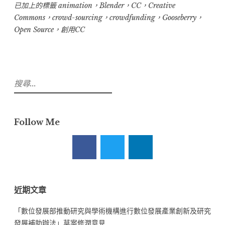
也
已加上的標籤
animation
，
Blender
，
CC
，
Creative
Commons
，
crowd-sourcing
，
crowdfunding
，
Gooseberry
，
要
Open Source
，
創用CC
開
源
創
作：
搜
The
尋
Gooseberry
關
鍵
Project
Follow Me
字:
現
正
火
熱
進
近期文章
行
「數位發展部推動研究與學術機構進行數位發展產業創新及研究
群
發展補助辦法」草案修潤意見