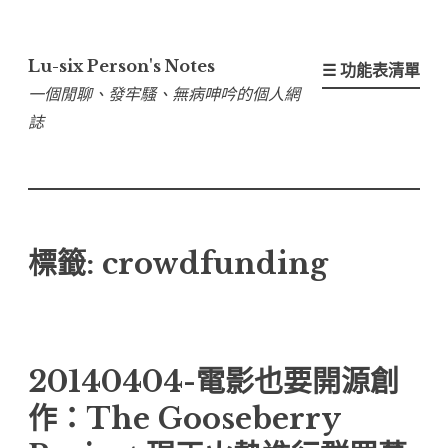
跳
至
Lu-six Person's Notes
☰ 功能表清單
內
一個閒聊、發牢騷、無病呻吟的個人網
容
誌
區
標籤:
crowdfunding
20140404-電影也要開源創
作：The Gooseberry