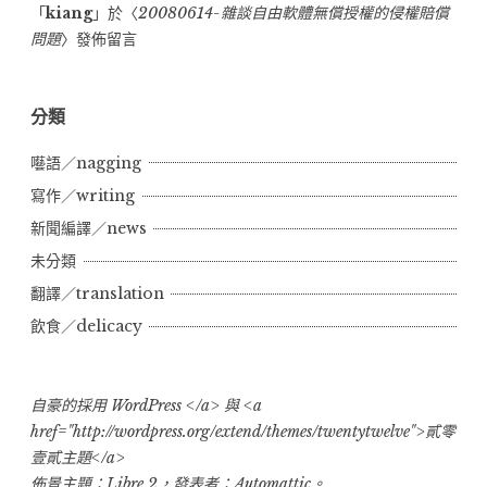
「
kiang
」於〈
20080614-雜談自由軟體無償授權的侵權賠償
問題
〉發佈留言
分類
囈語／nagging
寫作／writing
新聞編譯／news
未分類
翻譯／translation
飲食／delicacy
自豪的採用 WordPress </a> 與 <a
href="http://wordpress.org/extend/themes/twentytwelve">貳零
壹貳主題</a>
佈景主題：Libre 2，發表者：
Automattic
。