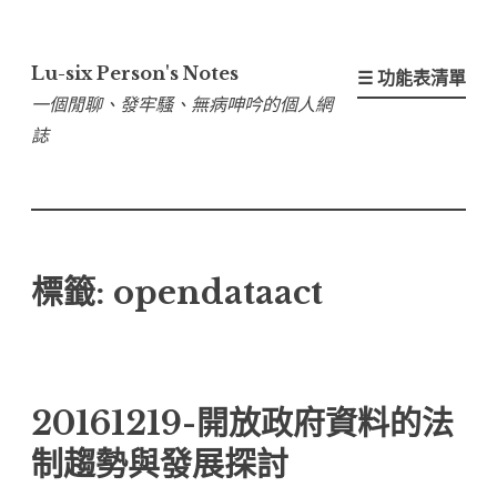
跳
至
Lu-six Person's Notes
☰ 功能表清單
內
一個閒聊、發牢騷、無病呻吟的個人網
容
誌
區
標籤:
opendataact
20161219-開放政府資料的法
制趨勢與發展探討