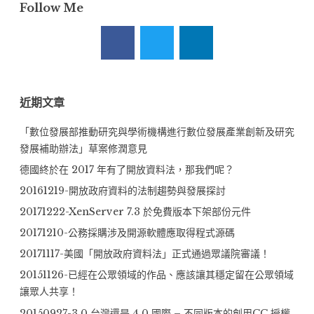
勢
Follow Me
字:
與
發
展
探
討”
近期文章
「數位發展部推動研究與學術機構進行數位發展產業創新及研究
發展補助辦法」草案修潤意見
德國終於在 2017 年有了開放資料法，那我們呢？
20161219-開放政府資料的法制趨勢與發展探討
20171222-XenServer 7.3 於免費版本下架部份元件
20171210-公務採購涉及開源軟體應取得程式源碼
20171117-美國「開放政府資料法」正式通過眾議院審議！
20151126-已經在公眾領域的作品、應該讓其穩定留在公眾領域
讓眾人共享！
20150927-3.0 台灣還是 4.0 國際 – 不同版本的創用CC 授權