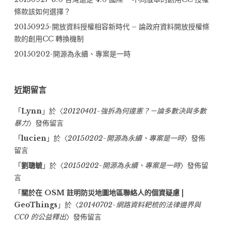
條款該如何選擇？
20150925-開放資料授權相容新時代 – 論政府資料開放授權條
款的創用CC 轉換機制
20150202-開源為永續、專案是一時
近期留言
「
Lynn
」於〈
20120401-強拆為何違憲？－論多數決與多數
暴力
〉發佈留言
「
lucien
」於〈
20150202-開源為永續、專案是一時
〉發佈
留言
「
劉聰毓
」於〈
20150202-開源為永續、專案是一時
〉發佈留
言
「
關於在 OSM 註明防災地圖地區聯絡人的個資疑慮 |
GeoThings
」於〈
20140702-網路資料耙梳的法律邊界與
CC0 的公益釋出
〉發佈留言