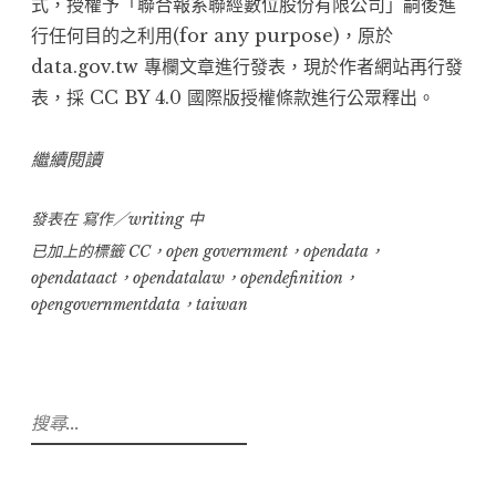
式，授權予「聯合報系聯經數位股份有限公司」嗣後進
行任何目的之利用(for any purpose)，原於
data.gov.tw 專欄文章進行發表，現於作者網站再行發
表，採
CC BY 4.0
國際版授權條款進行公眾釋出。
“20161219-
繼續閱讀
開
發表在
寫作／writing
放
中
政
已加上的標籤
CC
，
open government
，
opendata
，
opendataact
，
opendatalaw
，
opendefinition
，
府
opengovernmentdata
，
taiwan
資
料
的
法
搜
制
尋
趨
關
鍵