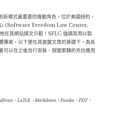
體創新模式最重要的推動角色。位於美國紐約，
ware Freedom Law Center,
地在其網站撰文示範！SFLC 強調其用以製
體專案，以下便在其披露文章的基礎下，為各
者可以在之後自行安裝、按圖索驥的充份應用
ullivan
，
LaTeX
，
Markdown
，
Pandoc
，
PDF
，