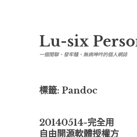
跳
Lu-six Perso
至
內
容
一個閒聊、發牢騷、無病呻吟的個人網誌
區
標籤:
Pandoc
20140514-完全用
自由開源軟體授權方