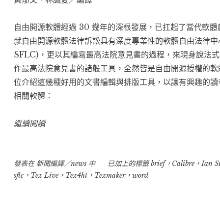
自由開源軟體經過 30 幾年的深根發展，已扛起了當代軟
就自由開源軟體法律訴訟具有深度專業性的軟體自由法律中心 (Soft
SFLC
)，更以其編寫最高法院意見書的過程，來現身說法式
作最高法院意見書的諸般工具，全然皆是自由開源授權的軟
位介紹這幾種好用的文書編輯與排版工具，以讓有興趣的讀
相關軟體：
“20140514-
繼續閱讀
完
全
發表在
新聞編譯／news
用
中
已加上的標籤
brief
，
Calibre
，
Ian S
sflc
，
Tex Live
，
Tex4ht
，
Texmaker
，
word
自
由
開
源