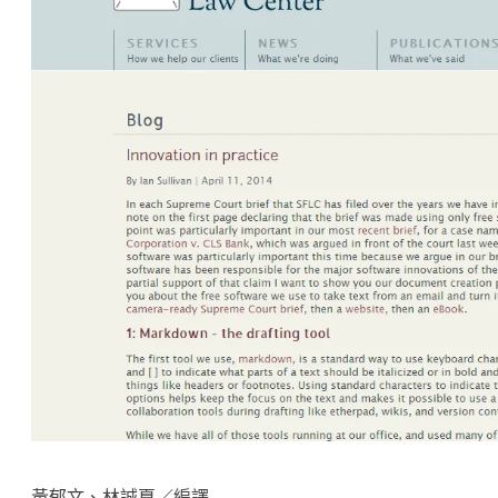
黃郁文、林誠夏／編譯