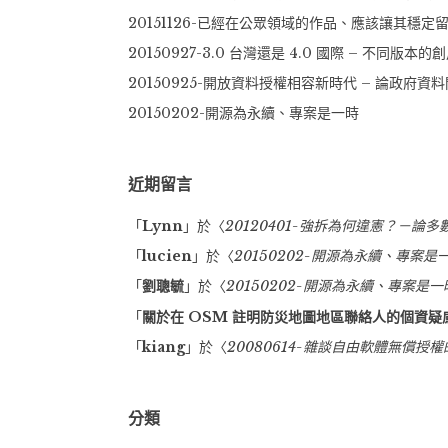
20151126-已經在公眾領域的作品、應該讓其穩
20150927-3.0 台灣還是 4.0 國際 – 不同版
20150925-開放資料授權相容新時代 – 論政府
20150202-開源為永續、專案是一時
近期留言
「
Lynn
」於〈
20120401-強拆為何違憲？－論
「
lucien
」於〈
20150202-開源為永續、專案是
「
劉聰毓
」於〈
20150202-開源為永續、專案是一
「
關於在 OSM 註明防災地圖地區聯絡人的個資疑慮 |
「
kiang
」於〈
20080614-雜談自由軟體無償授
分類