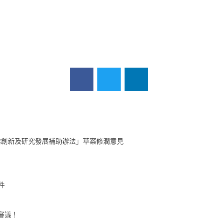
軟
體
授
權
方
案
來
寫
訴
狀
業創新及研究發展補助辦法」草案修潤意見
–
SFLC
的
元件
現
身
院審議！
說