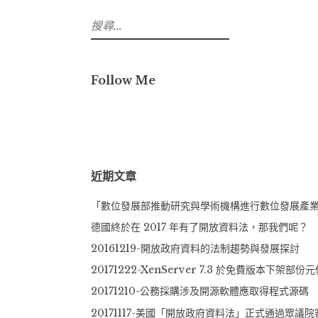
搜
尋
關
鍵
Follow Me
字:
近期文章
「數位發展部推動研究與學術機構進行數位發展產
德國終於在 2017 年有了開放資料法，那我們呢？
20161219-開放政府資料的法制趨勢與發展探討
20171222-XenServer 7.3 於免費版本下架部份
20171210-公務採購涉及開源軟體應取得程式源碼
20171117-美國「開放政府資料法」正式通過眾議