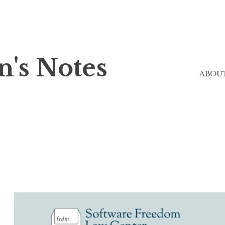
n's Notes
ABOU