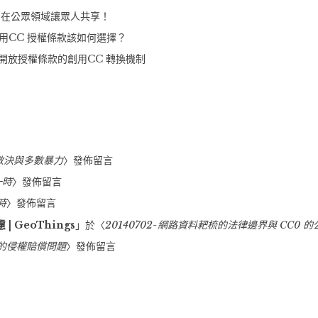
定留在公眾領域讓眾人共享！
法！”
本的創用CC 授權條款該如何選擇？
資料開放授權條款的創用CC 轉換機制
多數決與多數暴力
〉發佈留言
一時
〉發佈留言
時
〉發佈留言
 GeoThings
」於〈
20140702-網路資料耙梳的法律邊界與 CC0 
權的侵權賠償問題
〉發佈留言